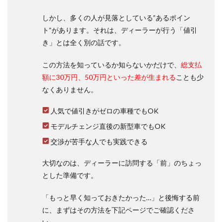
は二
列目
しかし、多くの人が見落としている”あるポイン
まで
を使
ト”があります。それは、ディーラーが行う「値引
う限
き」とは全く別の話です。
りは
狭く
この方法を知っているか知らないかだけで、
総支払
はな
い
額に30万円、50万円といった差が生まれる
ことも少
1.2
なくありません。
フリ
ード
人気で値引きがゼロの車種でもOK
の7人
モデルチェンジ直後の新型車でもOK
乗り
は三
交渉が苦手な人でも実践できる
列目
まで
を使
大切なのは、ディーラーに訪問する「前」のちょっ
うと
とした準備です。
二列
目、
「もっと早く知っておきたかった…」と後悔する前
三列
目と
に、まずはその方法を下記ページでご確認くださ
も狭