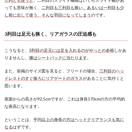
三列とも使うと
、二列目のスライド機構はいくらスライド幅があ
理由
っても意味が無く、
二列目も三列目も狭い、あるいは一列目も少
2.3.1
し前に出して使う、そんな羽目になってしまう
のです。
フリー
ドの7人
乗りの
3列目は足元も狭く、リアガラスの圧迫感も
三列目
を無く
しても
こうなると、
3列目の足元には足を入れるのがやっとの余裕
しかあ
安くも
ならな
りませんし、
膝はシートバックに当たります
。
ければ
軽くも
また、前掲のサイズ図を見ると、フリードの場合、
三列目のヘッ
ならな
い
ドレストのすぐ後ろにリアゲートのガラス
があることに気付くと
思います。
2.3.2
普段の
乗車に
座面からの高さが92.5cmですが、これは身長170cmの方の平均的
はメリ
な座高になります。
ットが
無く、
いざと
ということは、
平均以上の身長の方はヘッドクリアランスも気に
いう時
なる
はずです。
に使え