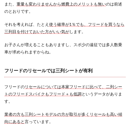
また、
重量も変わりませんから燃費上のメリットも無い
のは前述
のとおりです。
それを考えれば、たとえ
使う確率
が1％でも、フリードを買うなら
三列目を付けておいた方がいい気が
します。
お子さんが増えることもありますし、スポ少の遠征では多人数乗
車が求められますからね。
フリードのリセールでは三列シートが有利
フリードの
リセールについては本家フリードに比べて、二列シー
トのフリードスパイクもフリード＋も低調
というデータがありま
す。
業者の方も三列シートモデルの方が取引が多くリセールも高い傾
向にあると
言っています。