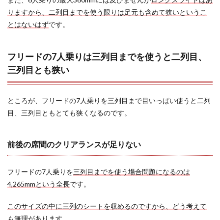
の7人
りますから、二列目までを使う限りは足元も含めて狭いというこ
乗り
とはないはず
です。
の三
列目
を無
くす
フリードの7人乗りは三列目までを使うと二列目、
メリ
三列目とも狭い
ット
2.2.1
二列目
ところが、フリードの7人乗りを三列目まで目いっぱい使うと二列
にゆっ
目、三列目ともとても狭くなるのです。
たり乗
れる
2.2.2
前後の席間のクリアランスが足りない
フリー
ド＋
（二列
フリードの7人乗りを
三列目までを使う場合問題になるのは
シート
車）は
4,265mmという全長
です。
ロング
ゲート
このサイズの中に三列のシートを収めるのですから、どう考えて
＆超低
床フロ
も無理が
あります。