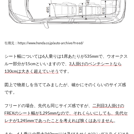
目は
いら
ない
とい
って
いい
の？
引用元：https://www.honda.co.jp/auto-archive/freed/
2.1
フリ
シート幅については6人乗りは1席あたりが535mmで、ウオークス
ード
ルー部分が15cmといいますので、
3人掛けのベンチシートなら
の7人
乗り
130cmは大きく超えていそう
です。
の三
列目
図上で物差しを当ててみましたが、確かにそのくらいのサイズ感
はい
らな
です。
いと
いう
フリードの場合、先代も同じサイズ感ですが、
二列目3人掛けの
声と
は？
FREXのシート幅が1,295mmなので、それくらいにしても、先代セ
レナが1,245mmであったことを考えれば狭くはありません
。
2.2
フリ
ード
また、6人乗りの最大360mmには及びませんが
ロングスライドはあ