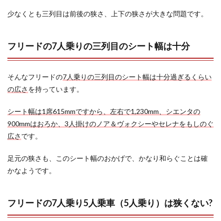
るシー
少なくとも三列目は前後の狭さ、上下の狭さが大きな問題です。
トは貴
重
2.3.3
フリードの7人乗りの三列目のシート幅は十分
フリー
ドのリ
セール
では三
そんなフリードの
7人乗りの三列目のシート幅は十分過ぎるくらい
列シー
の広さ
を持っています。
トが有
利
シート幅は1席615mmですから、左右で1,230mm、シエンタの
3
900mmはおろか、3人掛けのノア＆ヴォクシーやセレナをもしのぐ
まと
広さ
です。
め
足元の狭さも、このシート幅のおかげで、かなり和らぐことは確
かなようです。
フリードの7人乗り5人乗車（5人乗り）は狭くない?