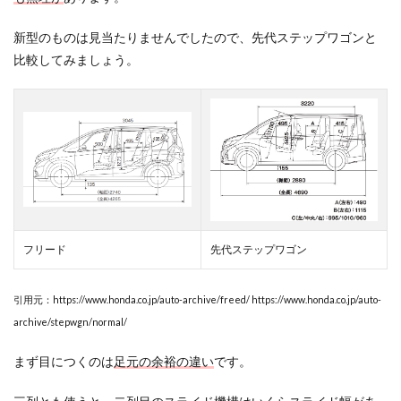
ア
新型のものは見当たりませんでしたので、先代ステップワゴンと
2.2.3
フリー
比較してみましょう。
ド＋
（二列
シート
車）は
荷物の
積載量
が多い
2.3
フリ
ード
フリード
先代ステップワゴン
の7人
乗り
の三
列目
引用元：https://www.honda.co.jp/auto-archive/freed/ https://www.honda.co.jp/auto-
を無
archive/stepwgn/normal/
くす
無く
まず目につくのは
足元の余裕の違い
です。
す必
要が
無い