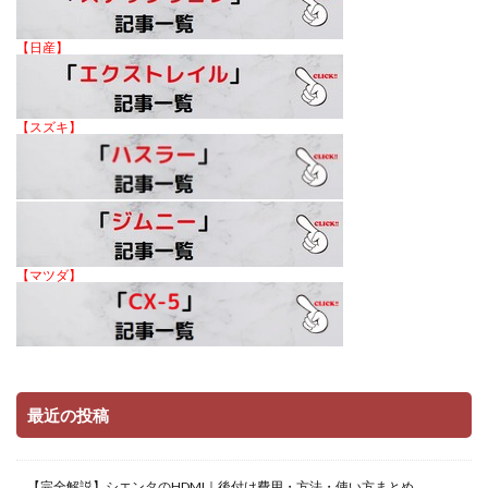
【日産】
【スズキ】
【マツダ】
最近の投稿
【完全解説】シエンタのHDMI｜後付け費用・方法・使い方まとめ