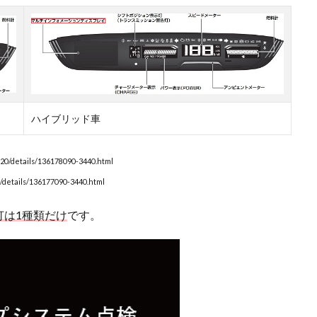
ハイブリッド車
0/details/136178090-3440.html
/details/136177090-3440.html
灯は1種類だけ
です。