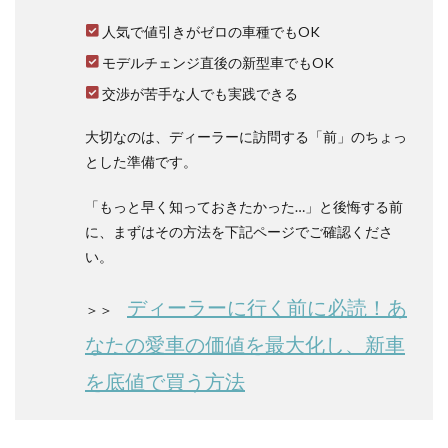
1.2
人気で値引きがゼロの車種でもOK
ハイ
モデルチェンジ直後の新型車でもOK
ブリ
ッド
交渉が苦手な人でも実践できる
車の
エン
ジン
大切なのは、ディーラーに訪問する「前」のちょっ
音を
とした準備です。
口コ
ミで
「もっと早く知っておきたかった…」と後悔する前
チェ
ック
に、まずはその方法を下記ページでご確認くださ
2
い。
ヤリ
スク
ディーラーに行く前に必読！あ
＞＞
ロス
がう
なたの愛車の価値を最大化し、新車
るさ
い理
を底値で買う方法
由！
エン
ジン
振動