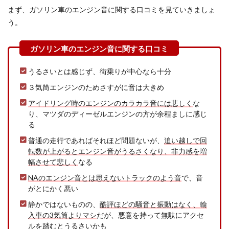
まず、ガソリン車のエンジン音に関する口コミを見ていきましょ
2.3
ハイ
う。
ブリ
ッド
車は
アク
セル
うるさいとは感じず、街乗りが中心なら十分
フィ
ール
３気筒エンジンのためさすがに音は大きめ
とエ
アイドリング時のエンジンのカラカラ音には悲しく
な
ンジ
ン音
り、マツダのディーゼルエンジンの方が余程ましに感じ
がか
る
み合
普通の走行であればそれほど問題ないが、
追い越しで回
わな
い
転数が上がるとエンジン音がうるさくなり、非力感を増
幅させて悲しく
なる
3
まと
NAのエンジン音とは思えないトラックのよう音
で、音
め
がとにかく悪い
静かではないものの、
酷評ほどの騒音と振動はなく、輸
入車の3気筒よりマシ
だが、悪意を持って無駄にアクセ
ルを踏むとうるさいかも