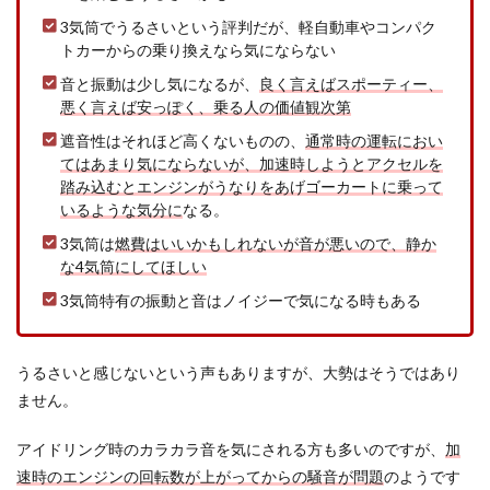
3気筒でうるさいという評判だが、軽自動車やコンパク
トカーからの乗り換えなら気にならない
音と振動は少し気になるが、
良く言えばスポーティー、
悪く言えば安っぽく、乗る人の価値観次第
遮音性はそれほど高くないものの、
通常時の運転におい
てはあまり気にならないが、加速時しようとアクセルを
踏み込むとエンジンがうなりをあげゴーカートに乗って
いるような気分に
なる。
3気筒は
燃費はいいかもしれないが音が悪いので、静か
な4気筒にしてほしい
3気筒特有の振動と音はノイジーで気になる時もある
うるさいと感じないという声もありますが、大勢はそうではあり
ません。
アイドリング時のカラカラ音を気にされる方も多いのですが、
加
速時のエンジンの回転数が上がってからの騒音が問題
のようです