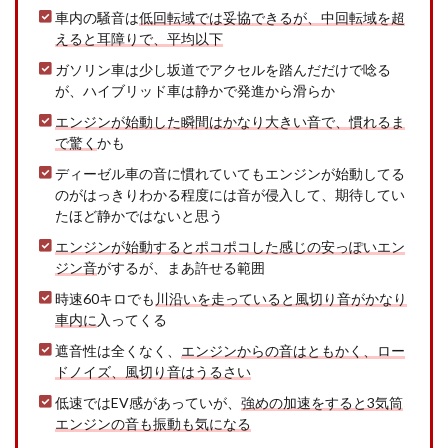
車内の騒音は
低回転域では妥協できるが、中回転域を超
えると耳障りで、平均以下
ガソリン車は少し坂道でアクセルを踏んだだけで唸る
が、ハイブリッド車は静かで発進から滑らか
エンジンが始動した瞬間はかなり大きい音で、慣れるま
で驚く
かも
ディーゼル車の音に慣れていてもエンジンが始動してる
のがはっきりわかる程度には音が侵入して、期待してい
たほど静かではないと思う
エンジンが始動するとポコポコした感じの安っぽいエン
ジン音
がするが、まあ許せる範囲
時速60キロでも
川沿いを走っていると風切り音がかなり
車内に
入ってくる
遮音性は全くなく、
エンジンからの音はともかく、ロー
ドノイズ、風切り音はうるさい
低速ではEV感があっていが、
強めの加速をすると3気筒
エンジンの音も振動も気になる