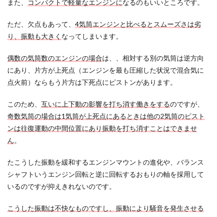
また、
コンパクトで軽量なエンジンに
なるのもいいところです。
ただ、欠点もあって、
4気筒エンジンと比べるとスムーズさは劣
り、振動も大きく
なってしまいます。
偶数の気筒数のエンジンの場合
は、、相対する別の気筒は逆方向
にあり、片方が上死点（エンジンを最も圧縮した状況で混合気に
点火前）ならもう片方は下死点にピストンがあります。
このため、
互いに上下動の影響を打ち消す働きをする
のですが、
奇数気筒の場合は1気筒が上死点にあるときは他の2気筒のピスト
ンは往復運動の中間位置にあり振動を打ち消すことはできませ
ん
。
たこうした振動を緩和するエンジンマウントの進化や、バランス
シャフトいうエンジン回転と逆に回転するおもりの軸を採用して
いるのですが抑えきれないのです。
こうした振動は不快なものですし、振動により騒音を発生させる