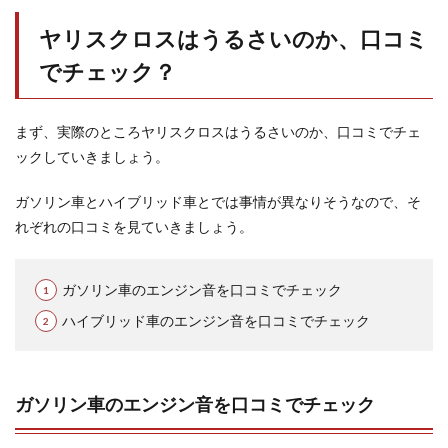
の音
が原
ヤリスクロスはうるさいのか、口コミ
因な
の？
でチェック？
2.1
3気筒
まず、実際のところヤリスクロスはうるさいのか、口コミでチェ
エン
ジン
ックしていきましょう。
は構
造上
ガソリン車とハイブリッド車とでは事情が異なりそうなので、そ
振動
が多
れぞれの口コミを見ていきましょう。
くな
る
ガソリン車のエンジン音を口コミでチェック
2.2
騒音
ハイブリッド車のエンジン音を口コミでチェック
を抑
える
ため
の対
ガソリン車のエンジン音を口コミでチェック
策が
不十
分