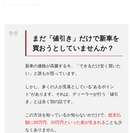
1
ヤリ
スク
ロス
はう
るさ
いの
まだ「値引き」だけで新車を
か、
口コ
買おうとしていませんか？
ミで
チェ
ッ
新車の価格が高騰する今、「できるだけ安く買いた
ク？
い」と誰もが思っています。
1.1
ガソ
しかし、多くの人が見落としている”あるポイン
リン
車の
ト”があります。それは、ディーラーが行う「値引
エン
き」とは全く別の話です。
ジン
音を
この方法を知っているか知らないかだけで、
総支払
口コ
ミで
額に30万円、50万円といった差が生まれる
ことも少
チェ
なくありません。
ック