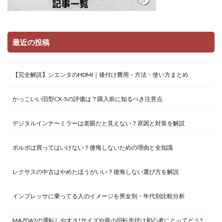
最近の投稿
【完全解説】シエンタのHDMI｜後付け費用・方法・使い方まとめ
かっこいい旧型CX-5の評価は？購入前に知るべき注意点
デジタルインナーミラーは老眼だと見えない？原因と対策を解説
ボルボは買ってはいけない？後悔しないための理由と全知識
レクサスの中古はやめたほうがいい？後悔しない選び方を解説
インプレッサに乗ってる人のイメージを男女別・年代別比較分析
MAZDA2の運転しやすさ!サイズや最小回転半径は初心者にとってどう?