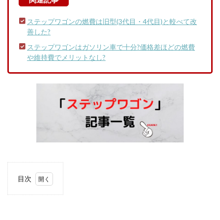
ステップワゴンの燃費は旧型(3代目・4代目)と較べて改
善した?
ステップワゴンはガソリン車で十分?価格差ほどの燃費
や維持費でメリットなし?
目次
1
ステ
ップ
ワゴ