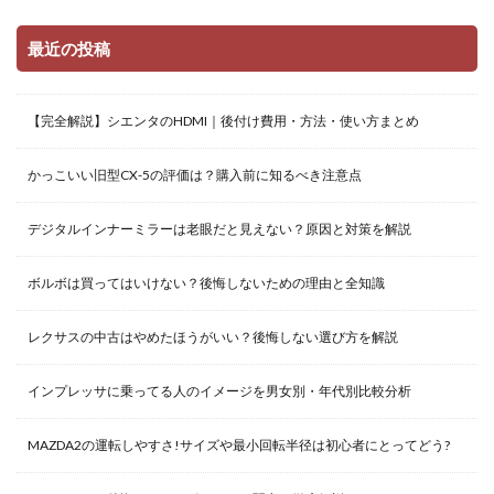
最近の投稿
【完全解説】シエンタのHDMI｜後付け費用・方法・使い方まとめ
かっこいい旧型CX-5の評価は？購入前に知るべき注意点
デジタルインナーミラーは老眼だと見えない？原因と対策を解説
ボルボは買ってはいけない？後悔しないための理由と全知識
レクサスの中古はやめたほうがいい？後悔しない選び方を解説
インプレッサに乗ってる人のイメージを男女別・年代別比較分析
MAZDA2の運転しやすさ!サイズや最小回転半径は初心者にとってどう?