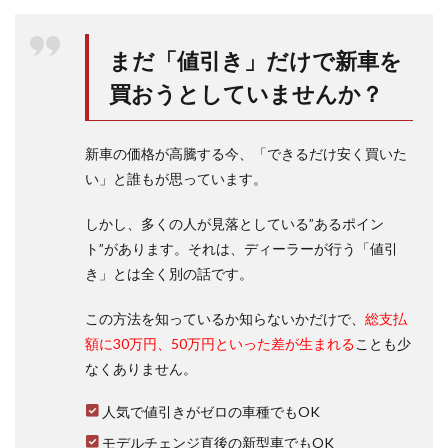
ン
RG
の燃
まだ「値引き」だけで新車を
費ど
う悪
買おうとしていませんか？
い
か、
口コ
新車の価格が高騰する今、「できるだけ安く買いた
ミか
らチ
い」と誰もが思っています。
ェッ
ク
しかし、多くの人が見落としている”あるポイン
2
ト”があります。それは、ディーラーが行う「値引
ステ
き」とは全く別の話です。
ップ
ワゴ
この方法を知っているか知らないかだけで、
総支払
ン
RG
額に30万円、50万円といった差が生まれる
ことも少
の燃
なくありません。
費が
悪い
原因
人気で値引きがゼロの車種でもOK
は？
モデルチェンジ直後の新型車でもOK
加速