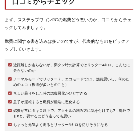
口コミからチェック
2.4
アク
まず、スステップワゴンRGの燃費どう悪いのか、口コミからチェ
セル
ワー
ックしてみましょう。
クの
悪さ
燃費に関する書き込みは多いのですが、代表的なものをピックア
3
ップしていきます。
まと
め
近距離しか走らないが、満タン時の計算ではリッター4キロ、こんなに
走らないのか
ノーマルモードでリッター７、エコモードで5.5、燃費悪いし、何のた
めのエコ（坂道が多いとのこと）
ちょい乗りをした時の燃費悪化がひどすぎる
息子が運転すると燃費が極端に悪化する
燃費が常に６キロ以下で、アクセルの踏み方に気を付けても7，郊外で
も8と、要するにどう走っても悪い
ちょっと元気よく走るとリッター5キロを切りそうになる