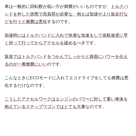
車は一般的に回転数が低い方が燃費がいいものですが、
トルクバ
ンドを外した状態で高負荷が必要な、例えば加速や上り坂走行な
どを行うと燃費は悪化
するのです。
加速時にはトルクバンドに入れて快適な加速をして巡航速度に早
く持って行ってからアクセルを緩める
べきです。
坂道ではトルクバンドをつかんでしっかりと路面にパワーを伝え
るのが一番燃費にいい
のです。
こんなときにECOモードに入れてエコドライブをしても燃費は悪
化するだけなのです。
こうしたアクセルワークは
エンジンのパワーに対して
重い車体を
抱えているステップワゴンではとても大事
なのです。