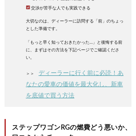
とア
交渉が苦手な人でも実践できる
クセ
ルワ
大切なのは、ディーラーに訪問する「前」のちょっ
ー
ク？
とした準備です。
2.1
「もっと早く知っておきたかった…」と後悔する前
燃費
改善
に、まずはその方法を下記ページでご確認くださ
技術
い。
の未
投入
ディーラーに行く前に必読！あ
＞＞
2.2
エン
なたの愛車の価値を最大化し、新車
ジン
に比
を底値で買う方法
べて
重い
車体
2.3
不必
ステップワゴンRGの燃費どう悪いか、
要な
加速