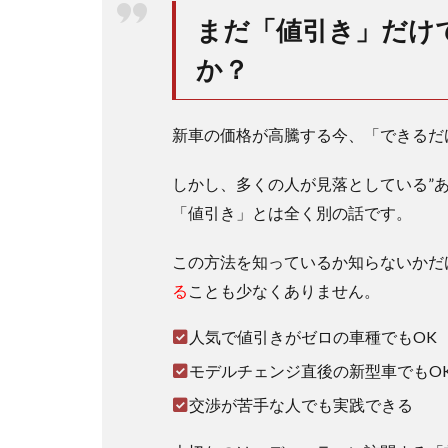
と
まだ「値引き」だけ
フ
リ
か？
ー
ド
の3
新車の価格が高騰する今、「できるだ
列
目
シ
しかし、多くの人が見落としている”
ー
「値引き」とは全く別の話です。
ト
の
この方法を知っているか知らないかだ
収
納
る
ことも少なくありません。
方
法
人気で値引きがゼロの車種でもOK
(片
方
モデルチェンジ直後の新型車でもO
だ
交渉が苦手な人でも実践できる
け
含