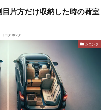
列目片方だけ収納した時の荷室
ド
,
トヨタ
,
ホンダ
シエンタ