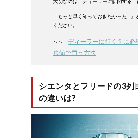
大切なのは、ディーラーに訪問する「
む)
の
違
「もっと早く知っておきたかった…」
い
ください。
は?
1.1
ディーラーに行く前に必
＞＞
シエ
底値で買う方法
ンタ
の3列
目シ
ート
の収
シエンタとフリードの3列
納方
法
の違いは?
は？
1.2
フリ
ード
の3列
目シ