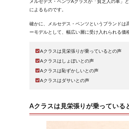
メルセデス・ベンツAクラスが「貧乏人の車」
性能面
によるものです。
での評
価
確かに、メルセデス・ベンツというブランドは
1.2.3
ーモデルとして、幅広い層に受け入れられる価
デザイ
ンと機
能性の
Aクラスは見栄張りが乗っているとの声
バラン
ス
Aクラスはしょぼいとの声
1.2.4
Aクラスは恥ずかしいとの声
結論
Aクラスはダサいとの声
1.3
Aク
ラス
は恥
Aクラスは見栄張りが乗っている
ずか
しい
との
声