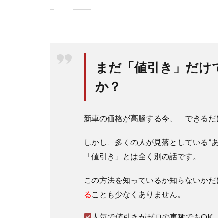
1
ベン
ツA
クラ
スは
貧乏
まだ「値引き」だけ
人が
乗る
か？
車？
ネガ
ティ
新車の価格が高騰する今、「できるだ
ブな
声と
は？
しかし、多くの人が見落としている”
「値引き」とは全く別の話です。
1.1
Aク
ラス
この方法を知っているか知らないかだ
は見
る
ことも少なくありません。
栄張
りが
人気で値引きがゼロの車種でもOK