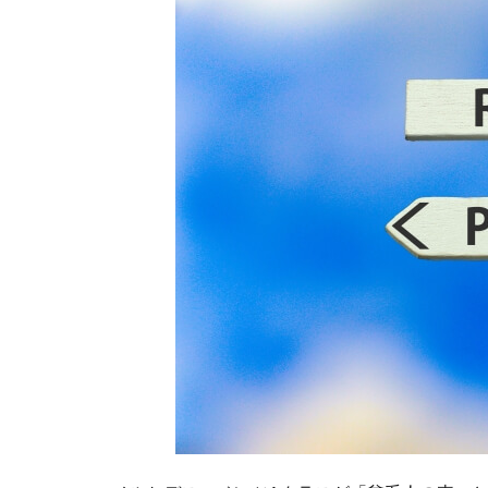
ナリテ
ィとの
バラン
ス
1.1.4
結論
1.2
Aク
ラス
はし
ょぼ
いと
の声
1.2.1
Aクラ
スと市
場の実
態
1.2.2