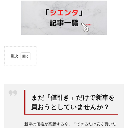
目次
1
シエ
ンタ
の
USB
ポー
トは
まだ「値引き」だけで新車を
どこ
にあ
買おうとしていませんか？
る
の？
新車の価格が高騰する今、「できるだけ安く買いた
1.1