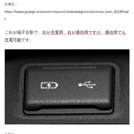
引用元：
https://toyota.jp/pages/contents/request/webcatalog/sienta/sienta_main_202209.pd
f
これが端子近影で、
左が充電用、右が通信用ですが、通信用でも
充電可能
です。