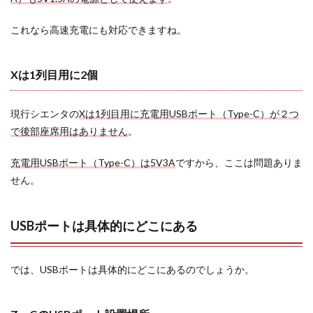
2.2
USB
これなら高速充電にも対応できますね。
ポー
トが
無く
Xは1列目用に2個
ても
どう
にか
なる
現行シエンタの
Xは1列目用に充電用USBポート（Type-C）が２つ
で
後部座席用はありません
。
3
まと
め
充電用USBポート（Type-C）は5V3A
ですから、ここは問題ありま
せん。
USBポートは具体的にどこにある
では、USBポートは具体的にどこにあるのでしょうか。