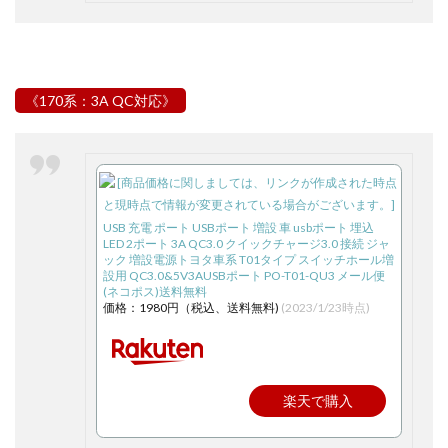
《170系：3A QC対応
》
USB 充電 ポート USBポート 増設 車 usbポート 埋込
LED 2ポート 3A QC3.0 クイックチャージ3.0 接続 ジャ
ック 増設電源トヨタ車系 T01タイプ スイッチホール増
設用 QC3.0&5V3AUSBポート PO-T01-QU3 メール便
(ネコポス)送料無料
価格：1980円（税込、送料無料)
(2023/1/23時点)
楽天で購入