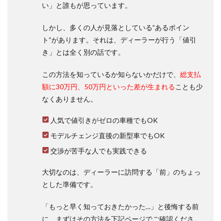
現行
い」と誰もが思っています。
シエ
ンタ
しかし、多くの人が見落としている”あるポイン
（10
系）
ト”があります。それは、ディーラーが行う「値引
の
き」とは全く別の話です。
USB
ポー
この方法を知っているか知らないかだけで、
総支払
トの
設置
額に30万円、50万円といった差が生まれる
ことも少
状況
なくありません。
1.1.1
Z、Gは
人気で値引きがゼロの車種でもOK
後部座
モデルチェンジ直後の新型車でもOK
席用も
設置
交渉が苦手な人でも実践できる
1.1.2
Xは1列
大切なのは、ディーラーに訪問する「前」のちょっ
目用に2
とした準備です。
個
1.2
「もっと早く知っておきたかった…」と後悔する前
USB
に、まずはその方法を下記ページでご確認くださ