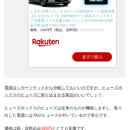
トヨタ 10系 シエンタ 2ポートUSB追加キット 急速充電
【トヨタCタイプ】 USB増設ポート 純正スイッチタイ
プ 充電用 スマホ充電 USBソケット TOYOTA SIENTA部
品 USB 追加 L10G L15G C10G
価格：2420円（税込、送料別)
(2023/1/23時点)
楽天で購入
電源はシガーソケットから分岐してもいいのですが、ヒューズボ
ックスのヒューズに割り込ませる製品がいい
でしょう。
ヒューズボックスのヒューズは従来のものが機能しますし、取り
出した電源には7Aのヒューズが付いているので安心です。
価格は税・送料込み
583円
ととても安価
です。