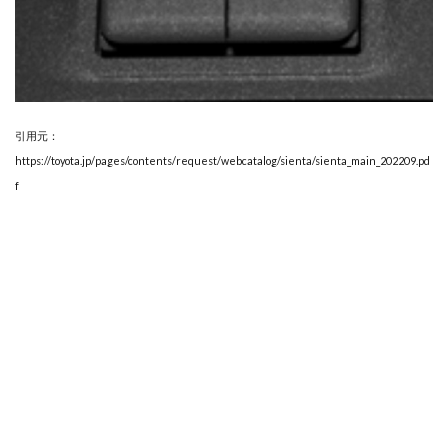
引用元：
https://toyota.jp/pages/contents/request/webcatalog/sienta/sienta_main_202209.pd
f