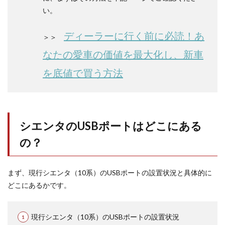
ポー
い。
トは
具体
的に
ディーラーに行く前に必読！あ
＞＞
どこ
にあ
なたの愛車の価値を最大化し、新車
る
を底値で買う方法
1.2.1
Z、Gの
USBポ
ート設
置場所
シエンタのUSBポートはどこにある
1.2.2
XのUSB
の？
ポート
設置場
所
まず、現行シエンタ（10系）のUSBポートの設置状況と具体的に
2
どこにあるかです。
USB
ポー
トが
標準
現行シエンタ（10系）のUSBポートの設置状況
でな