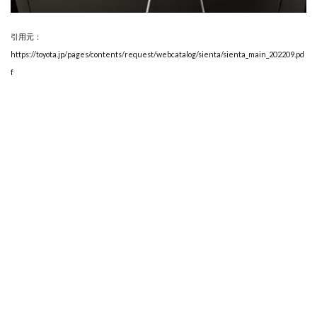
引用元：
https://toyota.jp/pages/contents/request/webcatalog/sienta/sienta_main_202209.pd
f