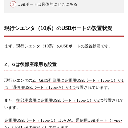
USBポートは具体的にどこにある
いの
は2
代目
ま
で？
現行シエンタ（10系）のUSBポートの設置状況
無け
れば
どう
まず、現行シエンタ（10系）のUSBポートの設置状況です。
すれ
ばい
い？
Z、Gは後部座席用も設置
2.1
USB
ポー
現行シエンタの
Z、Gは1列目用に充電用USBポート（Type-C）が1
トが
標準
つ、通信用USBポート（Type-A）が1つ
設置されています。
でな
いの
また、
後部座席用に充電用USBポート（Type-C）が2
つ設置されて
は2代
います。
目前
期モ
デル
充電用USBポート（Type-C）は5V3A、通信用USBポート（Type-
まで
A）も5V1.5Aの電源として使えます
。