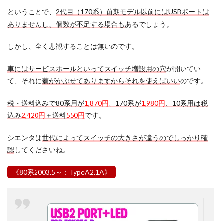
ということで、
2代目（170系）前期モデル以前にはUSBポートは
ありませんし、個数が不足する場合も
あるでしょう。
しかし、全く悲観することは無いのです。
車にはサービスホールといってスイッチ増設用の穴
が開いてい
て、それに
蓋がかぶせてありますからそれを使えばいい
のです。
税・送料込みで80系用が
1,870円
、170系が
1,980円
、10系用は税
込み
2,420円
＋送料
550円
です。
シエンタは
世代によってスイッチの大きさが違うのでしっかり確
認
してくださいね。
《80系2003.5～：TypeA2.1A
》