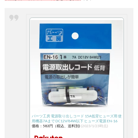
パーツ工房 電源取り出しコード 15A低背ヒューズ用 使
用機器7Aまで DC12V/84W以下 ヒューズ電源 EN-16
価格：583円（税込、送料別)
(2023/1/23時点)