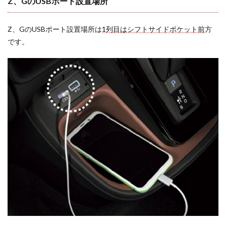
Z、GのUSBポート設置場所
Z、GのUSBポート設置場所は
1列目はシフトサイドポケット前
方
です。