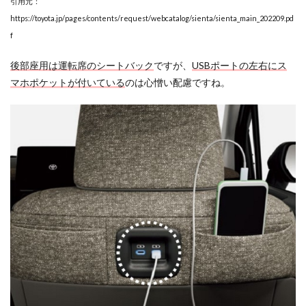
引用元：
https://toyota.jp/pages/contents/request/webcatalog/sienta/sienta_main_202209.pd
f
後部座用は運転席のシートバック
ですが、
USBポートの左右にス
マホポケットが付いている
のは心憎い配慮ですね。