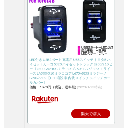
LED付き USB2ポート 充電用 USBスイッチ トヨタB ハ
イゼットカーゴ S320 ハイゼットトラック S200/210 ビ
ーゴ J200G/J210G ミラ L250/260S L275/L285 ミライ
ース LA300/310 ミラココア L675/685S ミラジーノ
L650/660S 【USB増設 車 内装 スイッチ スイッチホー
ルカバー】
価格：1870円（税込、送料別)
(2023/1/23時点)
楽天で購入