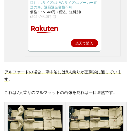
目）：Lサイズ×1+WLサイズ×1 メーカー直
送の為、返品返金交換不可
価格：16,840円（税込、送料別)
(2024/4/15時点)
楽天で購入
アルファードの場合、車中泊には8人乗りが圧倒的に適していま
す
。
これは7人乗りのフルフラットの画像を見れば一目瞭然です。