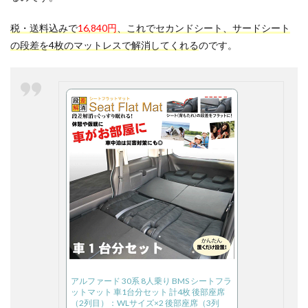
税・送料込みで
16,840円
、これでセカンドシート、サードシート
の段差を4枚のマットレスで解消してくれる
のです。
アルファード 30系 8人乗り BMS シートフラ
ットマット 車1台分セット 計4枚 後部座席
（2列目）：WLサイズ×2 後部座席（3列