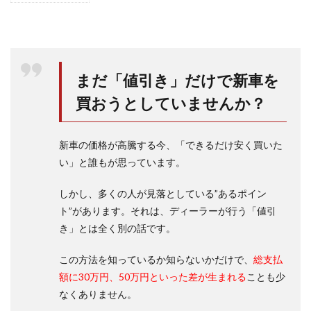
アル
ファ
ード
8人
乗り
のシ
まだ「値引き」だけで新車を
ート
アレ
買おうとしていませんか？
ンジ
には
どん
新車の価格が高騰する今、「できるだけ安く買いた
なも
のが
い」と誰もが思っています。
あ
る?
しかし、多くの人が見落としている”あるポイン
1.1
ト”があります。それは、ディーラーが行う「値引
リア
き」とは全く別の話です。
シー
トフ
この方法を知っているか知らないかだけで、
総支払
ルフ
ラッ
額に30万円、50万円といった差が生まれる
ことも少
トモ
なくありません。
ード