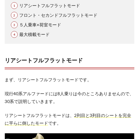
える?
リアシートフルフラットモード
2.3
フロント・セカンドフルフラットモード
総
括：
５人乗車+荷室モード
アル
最大積載モード
ファ
ード8
人乗
りの
シー
リアシートフルフラットモード
トア
レン
ジと
まず、リアシートフルフラットモードです。
実用
性は?
現行40系アルファードには8人乗りは今のところありませんので、
30系で説明していきます。
リアシートフルフラットモードは、
2列目と3列目のシートを完全
に平らに倒したモード
です。