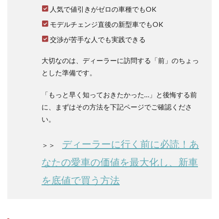
1.2
人気で値引きがゼロの車種でもOK
フロ
モデルチェンジ直後の新型車でもOK
ン
ト・
交渉が苦手な人でも実践できる
セカ
ンド
フル
大切なのは、ディーラーに訪問する「前」のちょっ
フラ
とした準備です。
ット
モー
「もっと早く知っておきたかった…」と後悔する前
ド
に、まずはその方法を下記ページでご確認くださ
1.3
い。
５人
乗車
+荷室
ディーラーに行く前に必読！あ
＞＞
モー
ド
なたの愛車の価値を最大化し、新車
1.4
を底値で買う方法
最大
積載
モー
ド