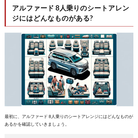
2
アルファード 8人乗りのシートアレン
アル
ファ
ジにはどんなものがある?
ード
8人
乗り
のシ
ート
アレ
ンジ
は使
え
る?
2.1
7人乗
りと
比べ
てど
う?
最初に、アルファード 8人乗りのシートアレンジにはどんなものが
2.2
あるかを確認していきましょう。
車中
泊で
は使