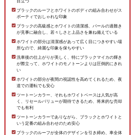
目立つ
ブラックのルーフとホワイトのボディの組み合わせがス
ポーティでおしゃれな印象
ブラックの高級感とホワイトの清潔感、パールの過難き
が見事に融合し、若々しさと上品さを兼ね備えている
ホワイトの部分は清潔感があって広く目につきやすい場
所なので、綺麗な印象を保ちやすい
洗車後の仕上がりが美しく、特にブラックマイカの輝き
が際立って、ホワイトのモノトーンよりは圧倒的にきれ
い
ホワイトの部分が夜間の視認性を高めてくれるため、夜
道での運転でも安心
ツートーンカラー、それもホワイトベースは人気が高
く、リセールバリューが期待できるため、将来的な売却
でも有利
ツートーンカラーでありながら、ブラックとホワイトと
いう定番の組み合わせのため安心
ブラックのルーフが全体のデザインを引き締め、車全体