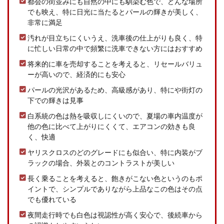
都会の街並みにも自然の中にも馴染む色で、どんな場所
でも映え、特に日光に当たるとパールの輝きが美しく、
非常に満足
汚れが目立ちにくいうえ、洗車後の仕上がりも良く、特
に忙しい日常の中で頻繁に洗車できない方にはおすすめ
将来的に車を売却することを考えると、リセールバリュ
ーが高いので、経済的にも安心
パールの光沢があるため、高級感があり、特にや街灯の
下での輝きは見事
白系統の色は熱を吸収しにくいので、夏場の車内温度が
他の色に比べて上がりにくくて、エアコンの効きも良
く、快適
ヤリスクロスのどのグレードにも似合い、特に内装がブ
ラックの場合、外装とのコントラストが美しい
長く乗ることを考えると、飽きがこない色というのもポ
イントで、シンプルでありながら上品なこの色はその点
でも優れている
夜間走行時でも白色は視認性が高く安心で、後続車から