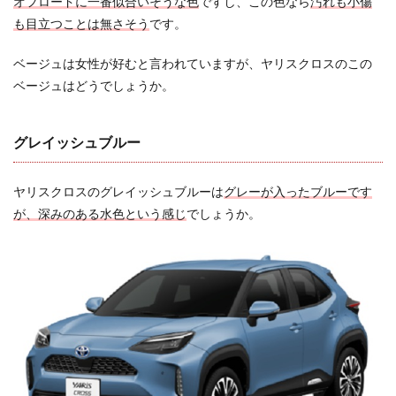
オフロードに一番似合いそうな色
ですし、この色なら
汚れも小傷
3.1.5
も目立つことは無さそう
です。
口コミ
の高評
ベージュは女性が好むと言われていますが、ヤリスクロスのこの
価
ベージュはどうでしょうか。
3.2
ヤリ
スク
グレイッシュブルー
ロス
のツ
ート
ンは
ヤリスクロスのグレイッシュブルーは
グレーが入ったブルーです
ダサ
が、深みのある水色という感じ
でしょうか。
いと
いう
評判
は本
当？
3.2.1
個人の
好みに
よる違
い