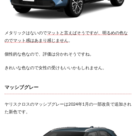
3.2.2
流行の
変動
3.2.3
口コミ
メタリックはないので
マットと言えばそうですが、明るめの色な
のダサ
のでマット感はあまり感じません
。
いとい
う評価
個性的な色なので、評価は分かれそうですね。
3.3
総
きれいな色なので女性の受けもいいかもしれません。
括：
ヤリ
スク
ロス
マッシブグレー
の女
性の
人気
ヤリスクロスのマッシブグレーは2024年1月の一部改良で追加され
色は?
た新色です。
ツー
トン
はダ
サい
の評