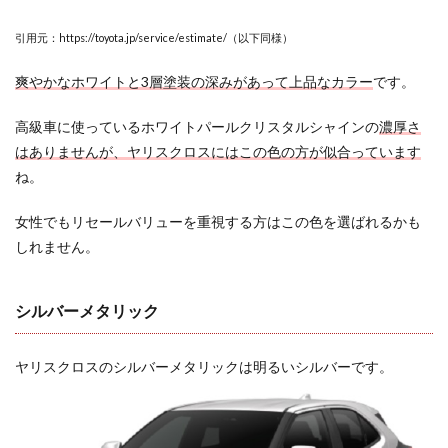
ャイン
1.3.2
引用元：https://toyota.jp/service/estimate/（以下同様）
人気
No.2: ブ
爽やかなホワイトと3層塗装の深みがあって上品なカラー
です。
ラック
マイカ×
高級車に使っているホワイトパールクリスタルシャインの
濃厚さ
ホワイ
トパー
はありませんが、ヤリスクロスにはこの色の方が似合っています
ルクリ
ね。
スタル
シャイ
ン（ツ
女性でもリセールバリューを重視する方はこの色を選ばれるかも
ートン
しれません。
カラ
ー）
1.3.3
シルバーメタリック
人気
No.3: ブ
ラック
ヤリスクロスのシルバーメタリックは明るいシルバーです。
マイカ
1.3.4
新型ヤ
リスク