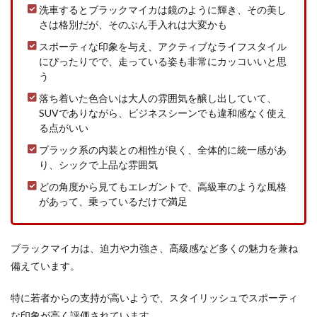
洗車するとブラックマイカは鏡のように輝き、その美し
さは格別だが、そのぶん手入れは大変かも
スポーティな印象を与え、アクティブなライフスタイル
にぴったりでで、走っている姿も非常にカッコいいと思
う
落ち着いた色合いは大人の雰囲気を醸し出していて、
SUVでありながら、ビジネスシーンでも違和感なく使え
る点がいい
ブラック系の内装との相性が良く、全体的に統一感があ
り、シックで上品な雰囲気
どの角度から見てもエレガントで、高級車のような風格
があって、乗っているだけで満足
ブラックマイカは、迫力や力強さ、高級感など多くの魅力を兼ね
備えています。
特に若者からの支持が高いようで、スタイリッシュでスポーティ
な印象が高く評価されています。