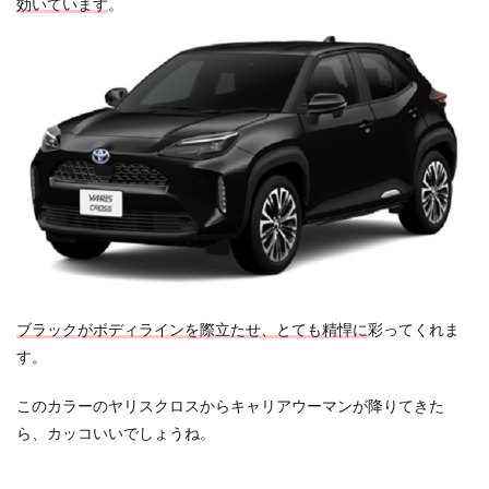
効いています
。
ーに
よる
価格
の違
い
1.5
グレ
ード
ごと
の内
装
色、
シー
ト表
皮
ブラックがボディラインを際立たせ、とても精悍に
彩ってくれま
2
す。
ヤリ
スク
このカラーのヤリスクロスからキャリアウーマンが降りてきた
ロス
で女
ら、カッコいいでしょうね。
性の
人気
色は