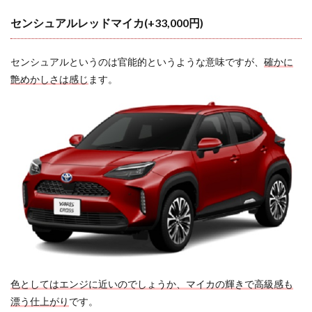
3
センシュアルレッドマイカ(+33,000円)
ツー
トン
はヤ
センシュアルというのは官能的というような意味ですが、
確かに
リス
艶めかしさは感じ
ます。
クロ
スで
女性
の人
気
色？
ダサ
いと
いう
評判
は本
当?
3.1
ツー
トン
はヤ
色としてはエンジに近いのでしょうか、マイカの輝きで高級感も
リス
漂う仕上がり
です。
クロ