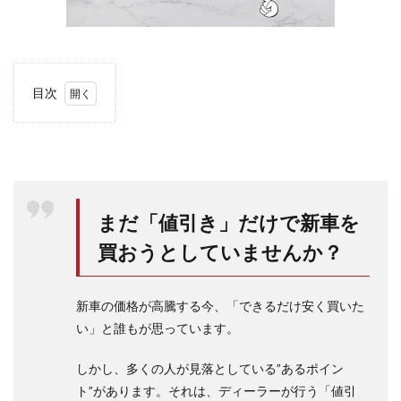
目次
1
ヤリ
スク
ロス
のボ
ディ
カラ
まだ「値引き」だけで新車を
ーを
女性
買おうとしていませんか？
の人
気色
の視
新車の価格が高騰する今、「できるだけ安く買いた
点で
見て
い」と誰もが思っています。
み
る!
しかし、多くの人が見落としている”あるポイン
1.1
ト”があります。それは、ディーラーが行う「値引