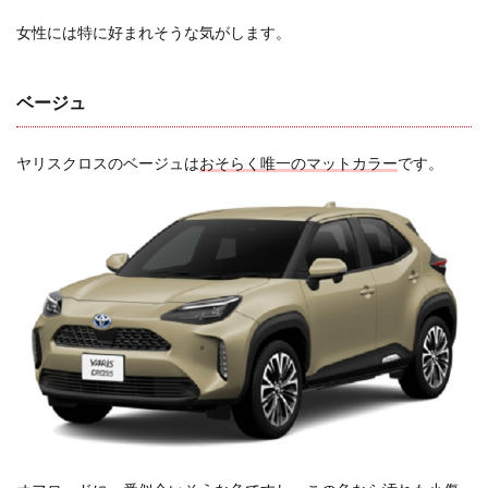
スで
女性
女性には特に好まれそうな気がします。
の人
気
色？
ベージュ
3.1.1
女性が
ヤリスクロスのベージュは
おそらく唯一のマットカラー
です。
選ぶツ
ートン
カラー
3.1.2
デザイ
ンの魅
力
3.1.3
個性の
表現
3.1.4
高級感
と清潔
感