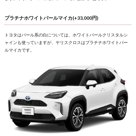
1.2.4
ブラック
マイカ×
プラチナホワイトパールマイカ(+33,000円)
グレイッ
シュブル
ー
(+55,000
トヨタはパール系の白については、ホワイトパールクリスタルシ
円)
ャインも使っていますが、ヤリスクロスはプラチナホワイトパー
1.3
ルマイカです。
ヤリ
スク
ロス
の人
気色
TOP3
は？
1.3.1
人気
No.1: ホ
ワイト
パール
クリス
タルシ