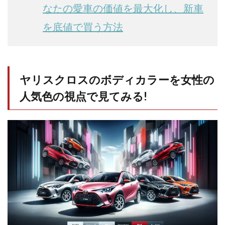
なたの愛車の価値を最大化し、新車
(+33,000
円)
を底値で買う方法
1.1.5
ベージ
ュ
1.1.6
ヤリスクロスのボディカラーを女性の
グレイ
ッシュ
人気色の視点で見てみる!
ブルー
1.1.7
マッシ
ブグレ
ー
1.2
ツー
トン
（2ト
ー
ン）
1.2.1