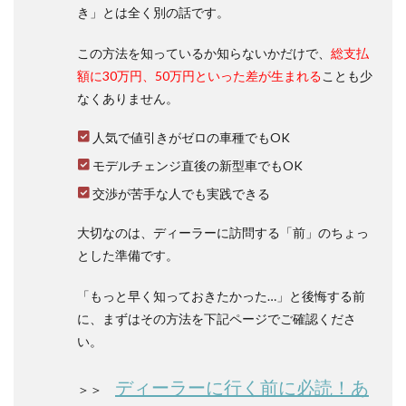
モノ
き」とは全く別の話です。
トー
ン
この方法を知っているか知らないかだけで、
総支払
1.1.1
額に30万円、50万円といった差が生まれる
ことも少
プラチナ
なくありません。
ホワイト
パールマ
イカ
人気で値引きがゼロの車種でもOK
(+33,000
モデルチェンジ直後の新型車でもOK
円)
交渉が苦手な人でも実践できる
1.1.2
シルバ
ーメタ
大切なのは、ディーラーに訪問する「前」のちょっ
リック
とした準備です。
1.1.3
ブラッ
「もっと早く知っておきたかった…」と後悔する前
クマイ
に、まずはその方法を下記ページでご確認くださ
カ
い。
1.1.4
センシュ
ディーラーに行く前に必読！あ
アルレッ
＞＞
ドマイカ