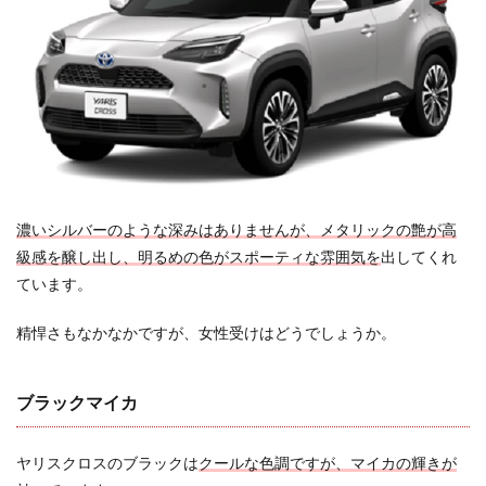
ロスの
人気色
の口コ
ミ評価
をチェ
ック
1.3.5
KINTO
の人気
色TOP3
濃いシルバーのような深みはありませんが、メタリックの艶が高
は少し
違う
級感を醸し出し、明るめの色がスポーティな雰囲気を
出してくれ
ています。
1.4
グレ
ード
精悍さもなかなかですが、女性受けはどうでしょうか。
によ
るボ
ディ
ブラックマイカ
カラ
ーの
設定
ヤリスクロスのブラックは
クールな色調ですが、マイカの輝きが
と、
カラ