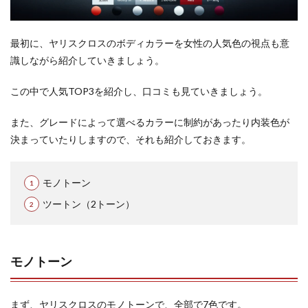
ブラック
マイカ×
プラチナ
最初に、ヤリスクロスのボディカラーを女性の人気色の視点も意
ホワイト
パールマ
識しながら紹介していきましょう。
イカ
(+77,000
この中で人気TOP3を紹介し、口コミも見ていきましょう。
円)
1.2.2
また、グレードによって選べるカラーに制約があったり内装色が
ブラック
決まっていたりしますので、それも紹介しておきます。
マイカ×
センシュ
アルレッ
ドマイカ
モノトーン
(+77,000
円)
ツートン（2トーン）
1.2.3
ブラック
マイカ×
モノトーン
ベージュ
(+55,000
円)
まず、ヤリスクロスのモノトーンで、全部で7色です。