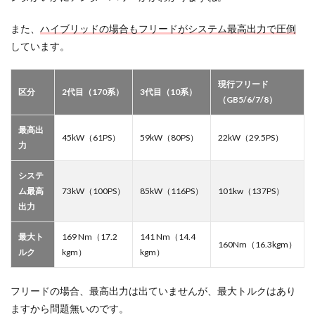
また、
ハイブリッドの場合もフリードがシステム最高出力で圧倒
しています。
現行フリード
区分
2代目（170系）
3代目（10系）
（GB5/6/7/8）
最高出
45kW（61PS）
59kW（80PS）
22kW（29.5PS）
力
システ
ム最高
73kW（100PS）
85kW（116PS）
101kw（137PS）
出力
最大ト
169 Nm（17.2
141 Nm（14.4
160Nm（16.3kgm）
ルク
kgm）
kgm）
フリードの場合、最高出力は出ていませんが、最大トルクはあり
ますから問題無いのです。