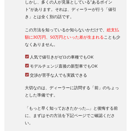
しかし、多くの人が見落としている”あるポイン
1.1
ト”があります。それは、ディーラーが行う「値引
シエ
き」とは全く別の話です。
ンタ
が坂
この方法を知っているか知らないかだけで、
総支払
道を
登ら
額に30万円、50万円といった差が生まれる
ことも少
ない
なくありません。
とい
うの
は？
人気で値引きがゼロの車種でもOK
1.1.1
モデルチェンジ直後の新型車でもOK
本当に
交渉が苦手な人でも実践できる
坂が登
れない
大切なのは、ディーラーに訪問する「前」のちょっ
1.1.2
とした準備です。
エンジ
ンの回
転数を
「もっと早く知っておきたかった…」と後悔する前
上げて
に、まずはその方法を下記ページでご確認くださ
やっと
い。
登れる