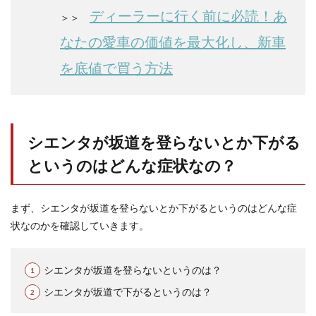
1.2
ディーラーに行く前に必読！あ
＞＞
シエ
ンタ
なたの愛車の価値を最大化し、新車
が坂
道で
を底値で買う方法
下が
ると
いう
の
は？
シエンタが坂道を登らないとか下がる
2
シエ
というのはどんな症状なの？
ンタ
が坂
道を
まず、シエンタが坂道を登らないとか下がるというのはどんな症
登ら
ない
状なのかを確認していきます。
とか
下が
ると
シエンタが坂道を登らないというのは？
いう
原因
シエンタが坂道で下がるというのは？
は？