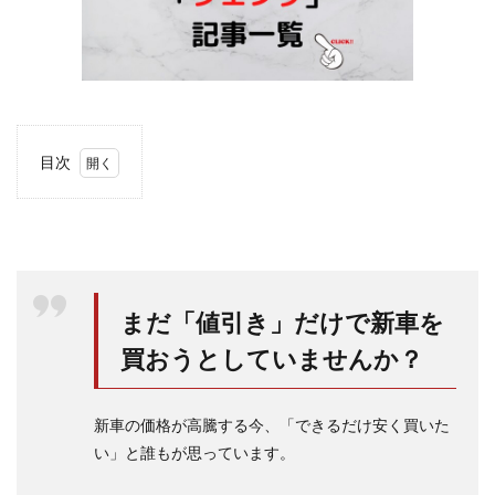
目次
1
シエ
ンタ
が坂
道を
登ら
ない
まだ「値引き」だけで新車を
とか
下が
買おうとしていませんか？
ると
いう
のは
新車の価格が高騰する今、「できるだけ安く買いた
どん
な症
い」と誰もが思っています。
状な
の？