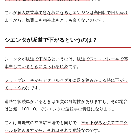
これが
多人数乗車で急な坂になるとエンジンは高回転で回り続け
ますから、燃費にも精神上もとても良くない
のです。
シエンタが坂道で下がるというのは？
シエンタが
坂道で下がる
というのは、
坂道でフットブレーキで停
車中しているときに見られる現象
です。
フットブレーキからアクセルペダルに足を踏みかえる時に下がっ
てしまう
わけです。
道路で後続車がいるときは衝突の可能性がありますし、その場合
は当然「100：0」でシエンタの運転手の責任になります。
これは自走式の立体駐車場でも同じで、
車が下がると慌ててアク
セルを踏みますから、それはそれで危険
なのです。