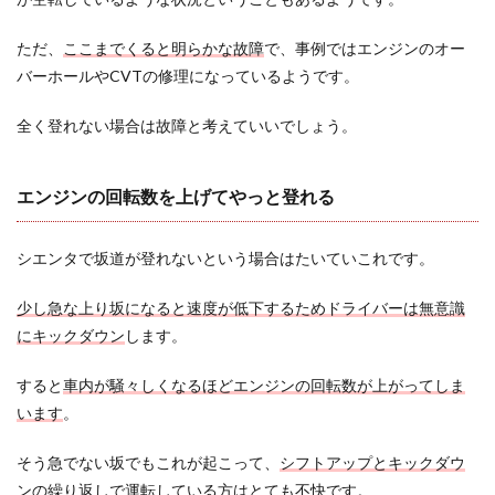
ター
トア
シス
ただ、
ここまでくると明らかな故障
で、事例ではエンジンのオー
トコ
バーホールやCVTの修理になっているようです。
ント
ロー
全く登れない場合は故障と考えていいでしょう。
ルが
あれ
ば大
丈夫
エンジンの回転数を上げてやっと登れる
3
まと
シエンタで坂道が登れないという場合はたいていこれです。
め
少し急な上り坂になると速度が低下するためドライバーは無意識
にキックダウン
します。
すると
車内が騒々しくなるほどエンジンの回転数が上がってしま
います
。
そう急でない坂でもこれが起こって、
シフトアップとキックダウ
ンの繰り返しで運転している方はとても不快
です。