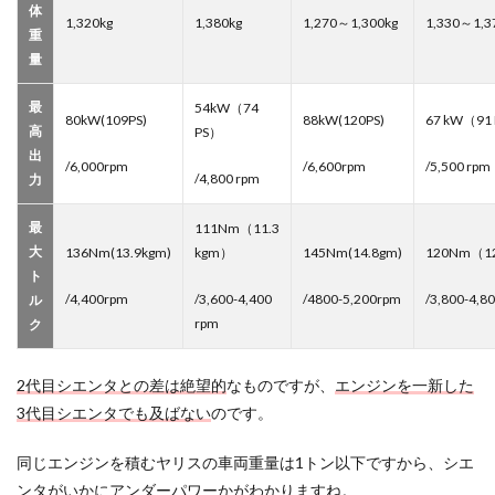
体
1,320kg
1,380kg
1,270～1,300kg
1,330～1,3
重
量
最
54kW（74
80kW(109PS)
88kW(120PS)
67 kW（91
高
PS）
出
/6,000rpm
/6,600rpm
/5,500 rpm
/4,800 rpm
力
最
111Nm（11.3
大
136Nm(13.9kgm)
kgm）
145Nm(14.8gm)
120Nm（1
ト
/4,400rpm
/3,600-4,400
/4800-5,200rpm
/3,800-4,8
ル
rpm
ク
2代目シエンタとの差は絶望的
なものですが、
エンジンを一新した
3代目シエンタでも及ばない
のです。
同じエンジンを積むヤリスの車両重量は1トン以下ですから、シエ
ンタがいかにアンダーパワーかがわかりますね。