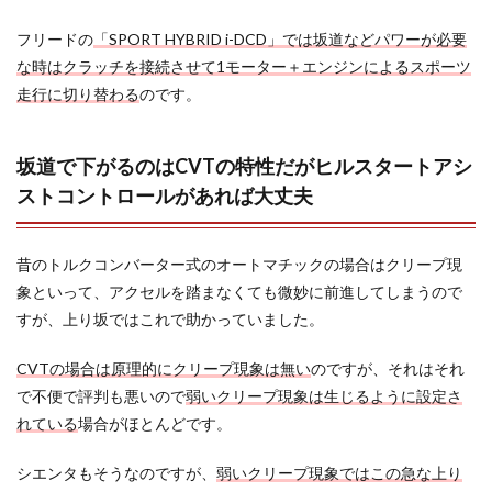
フリードの
「SPORT HYBRID i-DCD」では坂道などパワーが必要
な時はクラッチを接続させて1モーター＋エンジンによるスポーツ
走行に切り替わる
のです。
坂道で下がるのはCVTの特性だがヒルスタートアシ
ストコントロールがあれば大丈夫
昔のトルクコンバーター式のオートマチックの場合はクリープ現
象といって、アクセルを踏まなくても微妙に前進してしまうので
すが、上り坂ではこれで助かっていました。
CVTの場合は原理的にクリープ現象は無い
のですが、それはそれ
で不便で評判も悪いので
弱いクリープ現象は生じるように設定さ
れている
場合がほとんどです。
シエンタもそうなのですが、
弱いクリープ現象ではこの急な上り