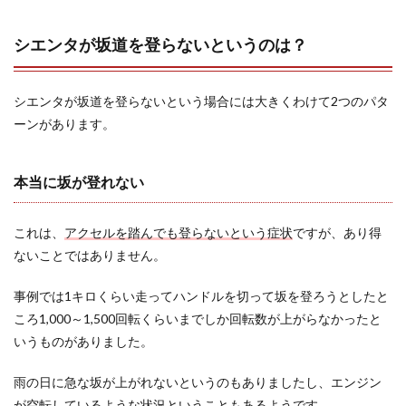
2.1
坂道
を登
シエンタが坂道を登らないというのは？
らな
いと
いう
シエンタが坂道を登らないという場合には大きくわけて2つのパタ
のは
車体
ーンがあります。
の重
さと
パワ
本当に坂が登れない
ー不
足が
原因
これは、
アクセルを踏んでも登らないという症状
ですが、あり得
2.2
ないことではありません。
坂道
で下
事例では1キロくらい走ってハンドルを切って坂を登ろうとしたと
がる
のは
ころ1,000～1,500回転くらいまでしか回転数が上がらなかったと
CVT
いうものがありました。
の特
性だ
がヒ
雨の日に急な坂が上がれないというのもありましたし、エンジン
ルス
が空転しているような状況ということもあるようです。