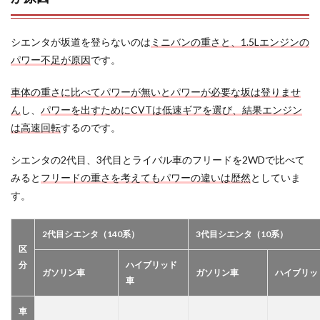
シエンタが坂道を登らないのは
ミニバンの重さと、1.5Lエンジンの
パワー不足が原因
です。
車体の重さに比べてパワーが無いとパワーが必要な坂は登りませ
ん
し、
パワーを出すためにCVTは低速ギアを選び、結果エンジン
は高速回転
するのです。
シエンタの2代目、3代目とライバル車のフリードを2WDで比べて
みると
フリードの重さを考えてもパワーの違いは歴然
としていま
す。
2代目シエンタ（140系）
3代目シエンタ（10系）
区
分
ハイブリッド
ガソリン車
ガソリン車
ハイブリッ
車
車