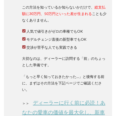
なも
この方法を知っているか知らないかだけで、
総支払
の?
額に30万円、50万円といった差が生まれる
ことも少
1.1.1
なくありません。
2008年
～2014
年に製
人気で値引きがゼロの車種でもOK
造され
モデルチェンジ直後の新型車でもOK
た「ホ
ワイト
交渉が苦手な人でも実践できる
パール
クリス
タルシ
大切なのは、ディーラーに訪問する「前」のちょっ
ャイ
とした準備です。
ン」
1.1.2
「もっと早く知っておきたかった…」と後悔する前
通常の
に、まずはその方法を下記ページでご確認くださ
経年劣
い。
化
1.1.3
ディーラーに行く前に必読！あ
＞＞
口コミ
でチェ
なたの愛車の価値を最大化し、新車
ック