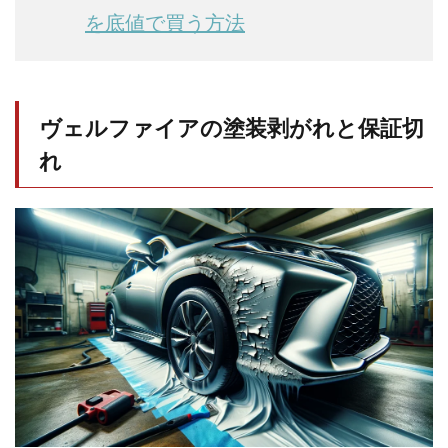
を底値で買う方法
1.1.4
動画で
チェッ
ク
1.2
ヴェルファイアの塗装剥がれと保証切
ヴェ
ルフ
れ
ァイ
アの
塗装
剥が
れの
保証
と保
証切
れ
1.3
新車
保証
（保
証期
間3