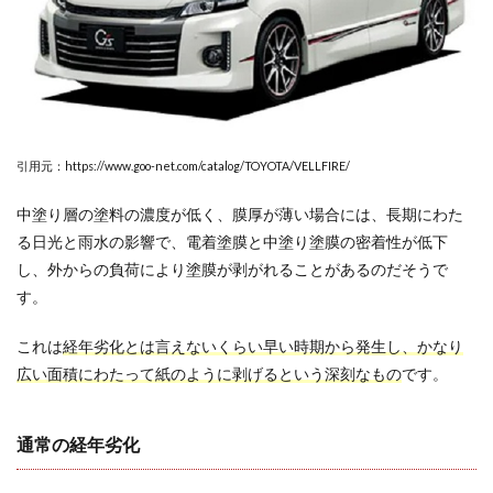
する
しか
ない
2.3
他の
色
で、
引用元：https://www.goo-net.com/catalog/TOYOTA/VELLFIRE/
剥が
れが
小さ
中塗り層の塗料の濃度が低く、膜厚が薄い場合には、長期にわた
けれ
る日光と雨水の影響で、電着塗膜と中塗り塗膜の密着性が低下
ばDIY
し、外からの負荷により塗膜が剥がれることがあるのだそうで
もあ
り
す。
2.4
これは
経年劣化とは言えないくらい早い時期から発生し、かなり
塗装
を外
広い面積にわたって紙のように剥げるという深刻なもの
です。
注す
ると
どれ
通常の経年劣化
くら
いか
かる