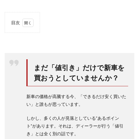
目次
1
ヴェ
ルフ
ァイ
アの
塗装
剥が
まだ「値引き」だけで新車を
れと
保証
買おうとしていませんか？
切れ
1.1
新車の価格が高騰する今、「できるだけ安く買いた
ヴェ
ルフ
い」と誰もが思っています。
ァイ
アの
しかし、多くの人が見落としている”あるポイン
塗装
剥が
ト”があります。それは、ディーラーが行う「値引
れは
き」とは全く別の話です。
どん