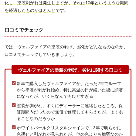
化し、塗装剥がれは発生しますが、それは10年というような期間
どん
なも
を経過したものがほとんど
です。
の ?保
証が
切れ
口コミでチェック
たら
どう
する?
では、ヴェルファイアの塗装の剥げ、劣化がどんなものなのか、
口コミでチェックしていきましょう。
新車で購入したヴェルファイアが、たった2年でルーフ
から塗装が剥がれ始め、特に高温の日が続いた後に顕著
になったが、いくらなんでもひどすぎる
塗装が剥がれ、すぐにディーラーに連絡したところ、保
証期間内だったので無償で修理してもらえたが、よくあ
ることなのだろうか
ホワイトパールクリスタルシャインで、3年で明らかに
色褪せと剥がれが見られたが、他の色よりも脆弱なのか