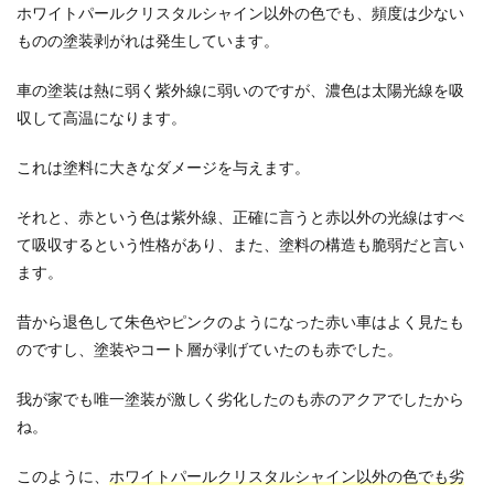
ホワイトパールクリスタルシャイン以外の色でも、頻度は少ない
の?
ものの塗装剥がれは発生しています。
2.4.1
ホワイ
車の塗装は熱に弱く紫外線に弱いのですが、濃色は太陽光線を吸
トパー
ルクリ
収して高温になります。
スタル
シャイ
これは塗料に大きなダメージを与えます。
ン
2.4.2
それと、赤という色は紫外線、正確に言うと赤以外の光線はすべ
他色の
て吸収するという性格があり、また、塗料の構造も脆弱だと言い
小さな
剥がれ
ます。
2.5
昔から退色して朱色やピンクのようになった赤い車はよく見たも
総
括：
のですし、塗装やコート層が剥げていたのも赤でした。
ヴェ
ルフ
我が家でも唯一塗装が激しく劣化したのも赤のアクアでしたから
ァイ
アの
ね。
塗装
剥が
このように、
ホワイトパールクリスタルシャイン以外の色でも劣
れは