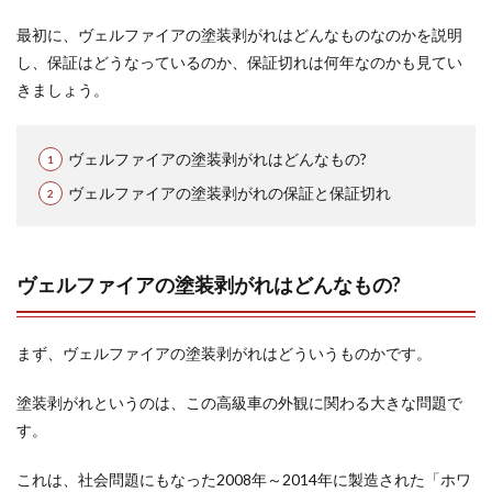
年）
最初に、ヴェルファイアの塗装剥がれはどんなものなのかを説明
1.4
補償
し、保証はどうなっているのか、保証切れは何年なのかも見てい
の延
きましょう。
長
（保
証期
ヴェルファイアの塗装剥がれはどんなもの?
間10
年）
ヴェルファイアの塗装剥がれの保証と保証切れ
2
ヴェ
ルフ
ァイ
ヴェルファイアの塗装剥がれはどんなもの?
アの
塗装
剥が
まず、ヴェルファイアの塗装剥がれはどういうものかです。
れの
保証
が切
塗装剥がれというのは、この高級車の外観に関わる大きな問題で
れた
す。
ら?
2.1
これは、社会問題にもなった2008年～2014年に製造された「ホワ
まず