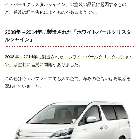
イトパールクリスタルシャイン」の塗装の品質に起因するもの
ディ
ーラ
と、通常の経年劣化によるものがあるようです。
ーに
相談
だ
2008年～2014年に製造された「ホワイトパールクリスタ
が、
無償
ルシャイン」
修理
は期
待薄
2008年～2014年に製造された「ホワイトパールクリスタルシャイ
ン」は塗装に品質に問題
がありました。
2.2
ホワ
イト
この色はヴェルファイアでも人気色で、深みの色合いは高級感を
パー
漂わせていました。
ルク
リス
タル
シャ
イン
につ
いて
は塗
装を
外注