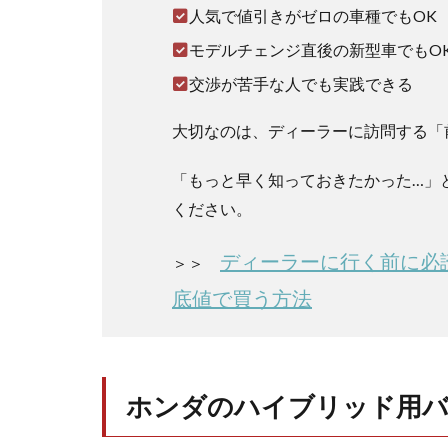
費
人気で値引きがゼロの車種でもOK
用
は?
モデルチェンジ直後の新型車でもO
1.1
交渉が苦手な人でも実践できる
駆動
用バ
大切なのは、ディーラーに訪問する「
ッテ
リー
「もっと早く知っておきたかった…」
の交
ください。
換費
用
は？
ディーラーに行く前に必
＞＞
1.1.1
底値で買う方法
ホンダ
車の駆
動用バ
ッテリ
ーの違
ホンダのハイブリッド用バ
い