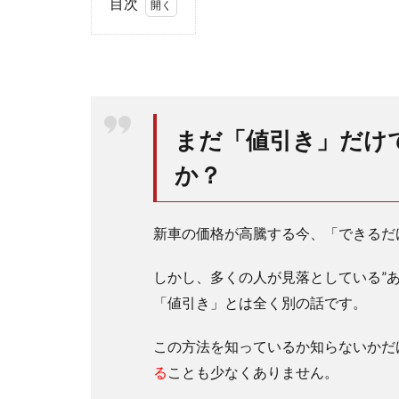
目次
1
ホ
ン
ダ
の
ハ
まだ「値引き」だけ
イ
ブ
か？
リ
ッ
ド
新車の価格が高騰する今、「できるだ
用
バ
ッ
しかし、多くの人が見落としている”
テ
「値引き」とは全く別の話です。
リ
ー
この方法を知っているか知らないかだ
の
交
る
ことも少なくありません。
換