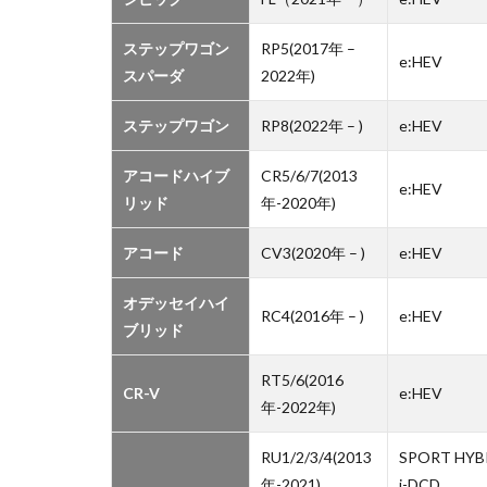
リ
ッ
ステップワゴン
RP5(2017年 –
ド
e:HEV
スパーダ
2022年)
車
の
ステップワゴン
RP8(2022年 – )
e:HEV
バ
ッ
テ
アコードハイブ
CR5/6/7(2013
e:HEV
リ
リッド
年-2020年)
ー
保
アコード
CV3(2020年 – )
e:HEV
証
は?
オデッセイハイ
RC4(2016年 – )
e:HEV
2.1
ブリッド
駆動
用バ
RT5/6(2016
CR-V
e:HEV
ッテ
年-2022年)
リー
の保
RU1/2/3/4(2013
SPORT HYB
証
年-2021)
i-DCD