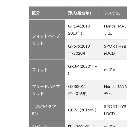
格と積
んであ
区分
形式(製造年）
システム
る場所
は？
GP1/4(2010 –
Honda IMA
1.2.2
2013年)
テム
フィットハイブ
補機バ
リッド
ッテリ
GP5/6(2013
SPORT HYB
ーを交
年-2020年)
i-DCD
換する
といく
GR3/4(2020年 –
らかか
フィット
e:HEV
る
)
2
フリードハイブ
GP3(2011
Honda IMA
ホ
リッド
年-2016年)
テム
ン
ダ
（スパイク含
SPORT HYB
の
GB7/8(2016年-)
ハ
む）
i-DCD
イ
ブ
シビック
FL（2021年 – ）
e:HEV