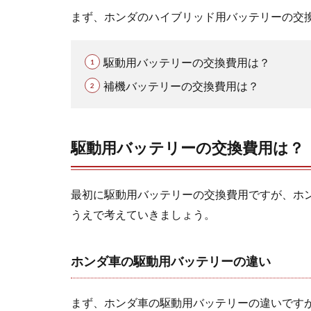
1.1.2
まず、ホンダのハイブリッド用バッテリーの交
駆動用
バッテ
リーを
駆動用バッテリーの交換費用は？
交換す
るとい
補機バッテリーの交換費用は？
くらか
かる?
1.2
駆動用バッテリーの交換費用は？
補機
バッ
テリ
ーの
最初に駆動用バッテリーの交換費用ですが、ホ
交換
うえで考えていきましょう。
費用
は？
1.2.1
ホンダ車の駆動用バッテリーの違い
補機バ
ッテリ
まず、ホンダ車の駆動用バッテリーの違いです
ーの規