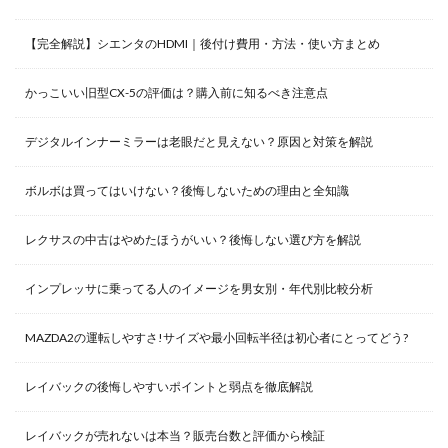
【完全解説】シエンタのHDMI｜後付け費用・方法・使い方まとめ
かっこいい旧型CX-5の評価は？購入前に知るべき注意点
デジタルインナーミラーは老眼だと見えない？原因と対策を解説
ボルボは買ってはいけない？後悔しないための理由と全知識
レクサスの中古はやめたほうがいい？後悔しない選び方を解説
インプレッサに乗ってる人のイメージを男女別・年代別比較分析
MAZDA2の運転しやすさ!サイズや最小回転半径は初心者にとってどう?
レイバックの後悔しやすいポイントと弱点を徹底解説
レイバックが売れないは本当？販売台数と評価から検証